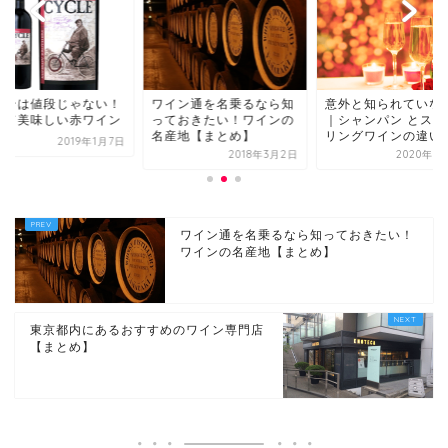
インは値段じゃない！
ワイン通を名乗るなら知
意外と知られていな
くて美味しい赤ワイン
っておきたい！ワインの
｜シャンパン とスパ
名産地【まとめ】
リングワインの違い
2019年1月7日
2018年3月2日
2020年6
ワイン通を名乗るなら知っておきたい！
ワインの名産地【まとめ】
東京都内にあるおすすめのワイン専門店
【まとめ】